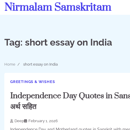
Skip
Nirmalam Samskritam
to
content
Tag:
short essay on India
Home
short essay on India
GREETINGS & WISHES
Independence Day Quotes in Sanskrit
अर्थ सहित
Deep
February 1, 2026
Independence Day and Motherland quotes in Sanskrit with meaning