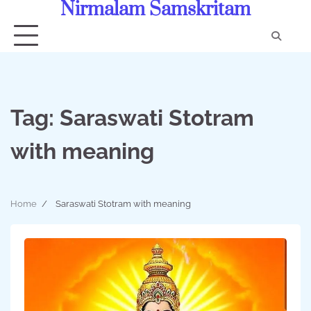
Nirmalam Samskritam
Skip
to
content
Con
Us
Tag:
Saraswati Stotram
with meaning
Home
Saraswati Stotram with meaning