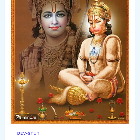
8 min
0
DEV-STUTI