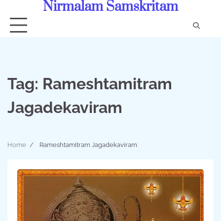
Nirmalam Samskritam
Skip
to
content
Con
Us
Tag:
Rameshtamitram
Jagadekaviram
Home
Rameshtamitram Jagadekaviram