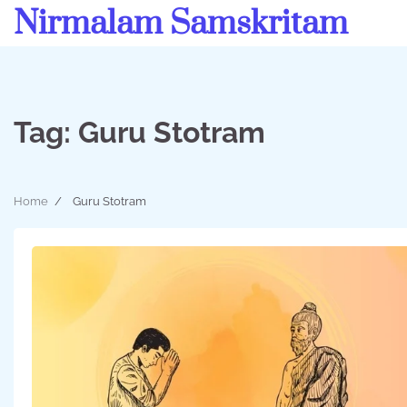
Skip
Nirmalam Samskritam
to
content
Tag:
Guru Stotram
Home
Guru Stotram