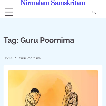
Nirmalam Samskritam
Skip
to
content
Con
Us
Tag:
Guru Poornima
Home
Guru Poornima