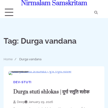
Nirmalam Samskritam
Skip
to
content
Con
Us
Tag:
Durga vandana
Home
Durga vandana
1 min
0
DEV-STUTI
Durga stuti shlokas | दुर्गा स्तुति श्लोक
Deep
January 29, 2026