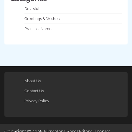
Dev-stuti
Greetings & Wishes
Practical Names
About Us
Contact Us
Privacy Policy
Copyright © 2026
Nirmalam Samskritam
Theme: