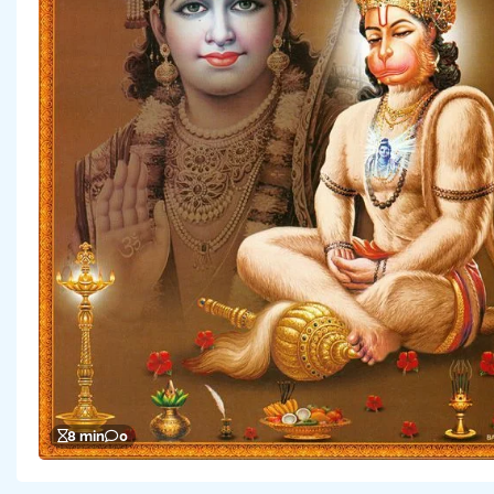
8 min
0